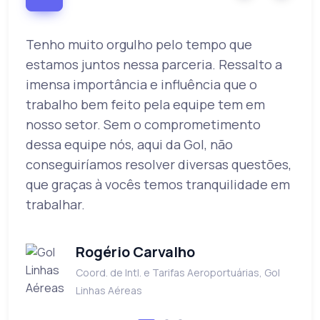
Tenho muito orgulho pelo tempo que
O
a
estamos juntos nessa parceria. Ressalto a
u
imensa importância e influência que o
c
o
trabalho bem feito pela equipe tem em
s
nosso setor. Sem o comprometimento
q
dessa equipe nós, aqui da Gol, não
c
conseguiríamos resolver diversas questões,
q
que graças à vocês temos tranquilidade em
e
trabalhar.
r
e
Rogério Carvalho
Coord. de Intl. e Tarifas Aeroportuárias, Gol
Linhas Aéreas