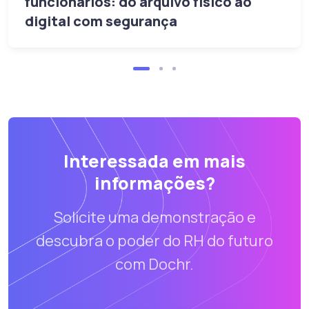
funcionários: do arquivo físico ao
digital com segurança
Interessada em mais
informações?
Solicite uma demonstração e
descubra o poder do RH do futuro
com Dochr.