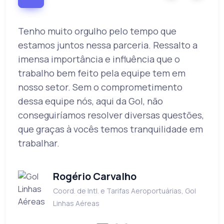
Tenho muito orgulho pelo tempo que
O
a
estamos juntos nessa parceria. Ressalto a
u
imensa importância e influência que o
c
o
trabalho bem feito pela equipe tem em
s
nosso setor. Sem o comprometimento
q
dessa equipe nós, aqui da Gol, não
c
conseguiríamos resolver diversas questões,
q
que graças à vocês temos tranquilidade em
e
trabalhar.
r
e
Rogério Carvalho
Coord. de Intl. e Tarifas Aeroportuárias, Gol
Linhas Aéreas