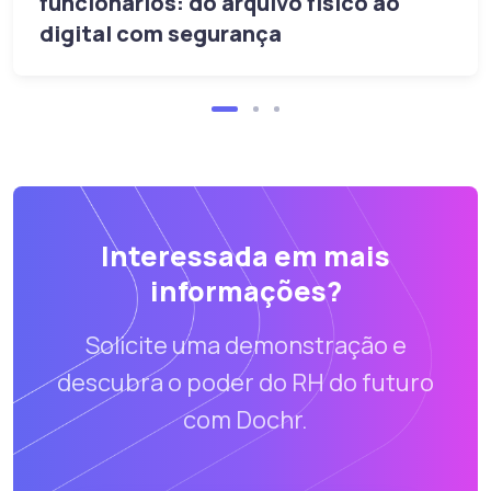
funcionários: do arquivo físico ao
digital com segurança
Interessada em mais
informações?
Solicite uma demonstração e
descubra o poder do RH do futuro
com Dochr.