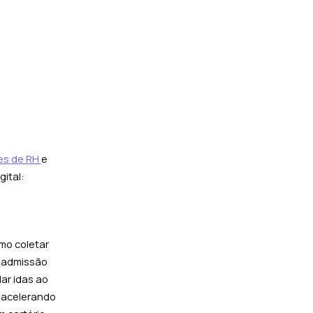
es de RH
e
ital:
mo coletar
a admissão
ar idas ao
, acelerando