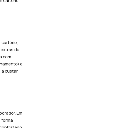
m cartório
cartório,
 extras da
ca com
zenamento) e
 a custar
borador. Em
e forma
 contratado