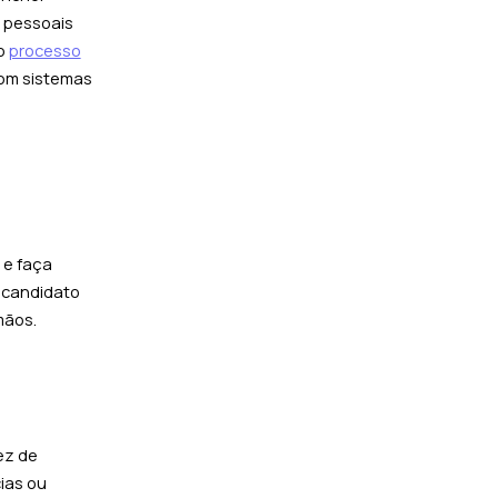
s pessoais
 o
processo
com sistemas
 e faça
 candidato
mãos.
ez de
ias ou