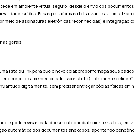
ontece em ambiente virtual seguro: desde o envio dos documento
 validade jurídica. Essas plataformas digitalizam e automatizam
por meio de assinaturas eletrônicas reconhecidas) e integração 
nhas gerais:
uma lista ou link para que o novo colaborador forneça seus dados
 endereço, exame médico admissional etc.) totalmente online. O
viar tudo digitalmente, sem precisar entregar cópias físicas em 
icado e pode revisar cada documento imediatamente na tela, em v
cação automática dos documentos anexados, apontando pendênc