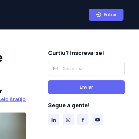
Entrar
e
Curtiu? Inscreva-se!
Enviar
r
elo Araújo
Segue a gente!