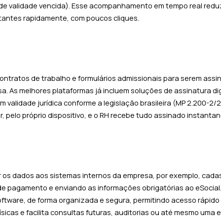
a de validade vencida). Esse acompanhamento em tempo real redu
ltantes rapidamente, com poucos cliques.
ntratos de trabalho e formulários admissionais para serem assi
. As melhores plataformas já incluem soluções de assinatura dig
validade jurídica conforme a legislação brasileira (MP 2.200-2/
r, pelo próprio dispositivo, e o RH recebe tudo assinado instant
rar os dados aos sistemas internos da empresa, por exemplo, cad
de pagamento e enviando as informações obrigatórias ao eSocial
oftware, de forma organizada e segura, permitindo acesso rápid
ísicas e facilita consultas futuras, auditorias ou até mesmo uma 