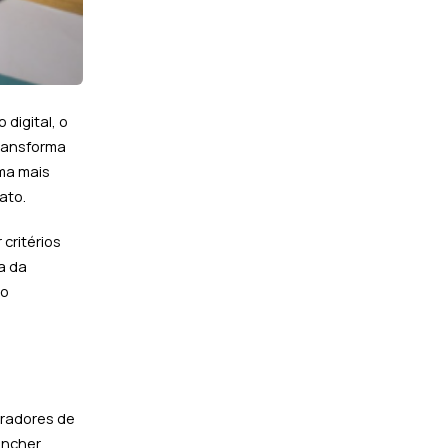
 digital
, o
transforma
rma mais
ato.
critérios
a da
do
oradores de
encher