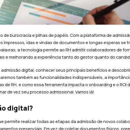
o de burocracia e pilhas de papéis. Com a
plataforma de admissão
ios impressos, idas e vindas de documentos e longas esperas se 
palavras, a tecnologia permite ao RH admitir colaboradores de fo
is e melhorando a experiência tanto do gestor quanto do candid
 admissão digital,
conhecer seus principais benefícios e descobrir 
daremos também as funcionalidades indispensáveis, a importânci
s de RH, e como essa ferramenta impacta o onboarding e o ROI 
ar de vez seu processo admissional. Vamos lá!
o digital?
ue permite realizar todas as etapas da admissão de novos colab
amentos presenciais. Em vez de coletar documentos físicos, pre