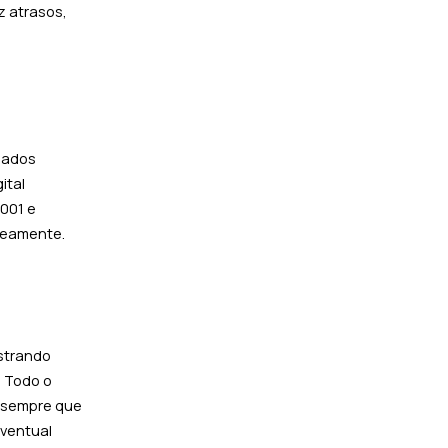
z atrasos,
nados
ital
2001 e
aneamente.
astrando
. Todo o
o sempre que
eventual