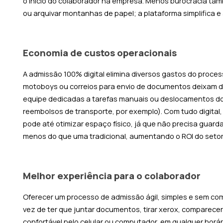
o início do colaborador na empresa. Menos burocracia tam
ou arquivar montanhas de papel; a plataforma simplifica 
Economia de custos operacionais
A admissão 100% digital elimina diversos gastos do proces
motoboys ou correios para envio de documentos deixam de
equipe dedicadas a tarefas manuais ou deslocamentos do
reembolsos de transporte, por exemplo). Com tudo digital
pode até otimizar espaço físico, já que não precisa guard
menos do que uma tradicional, aumentando o ROI do setor
Melhor experiência para o colaborador
Oferecer um processo de admissão ágil, simples e sem co
vez de ter que juntar documentos, tirar xerox, comparecer
confortável pelo celular ou computador, em qualquer horá