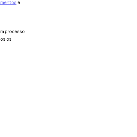
cumentos
e
 um processo
mos os