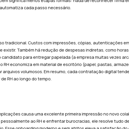
bém significa menos etapas formais: nada de reconhecer firma e
e automatiza cada passo necessário.
so tradicional. Custos com impressões, cópias, autenticações em 
 existir. Também há redução de despesas indiretas, como horas
 candidato para entregar papelada (a empresa muitas vezes ar
, o RH economiza em material de escritório (papel, pastas, arma
ar arquivos volumosos. Em resumo, cada contratação digital tende
 de RH ao longo do tempo.
mplicações causa uma excelente primeira impressão no novo cola
 pessoalmente ao RH e enfrentar burocracias, ele resolve tudo d
rio. Esse onboarding moderno e sem atritos eleva a satisfação do